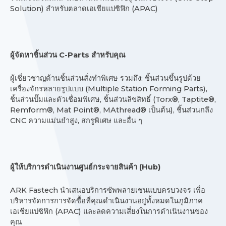
Solution)
(
APAC)
สำหรับตลาดเอเชียแปซิฟิก
C-Parts
ผู้จัดหาชิ้นส่วน
สำหรับคุณ
:
ผู้เชี่ยวชาญด้านชิ้นส่วนสั่งทำพิเศษ
รวมถึง
ชิ้นส่วนขึ้นรูปด้วย
(
Multiple Station Forming Parts),
เครื่องจักรหลายรูปแบบ
,
(
Torx®, Taptite®,
ชิ้นส่วนปั๊มและตัวเชื่อมพิเศษ
ชิ้นส่วนลิขสิทธิ์
Remform®, Mat Point®, MAthread®
)
,
เป็นต้น
ชิ้นส่วนกลึง
CNC
,
ความแม่นยำสูง
สกรูพิเศษ
และอื่น
ๆ
(
Hub)
ผู้ให้บริการดำเนินงานศูนย์กระจายสินค้า
ARK Fastech
นำเสนอบริการซัพพลายเชนแบบครบวงจร
เพื่อ
บริหารจัดการการจัดซื้อที่คุณดำเนินงานอยู่ทั้งหมดในภูมิภาค
(
APAC)
เอเชียแปซิฟิก
และลดความเสี่ยงในการดำเนินงานของ
คุณ