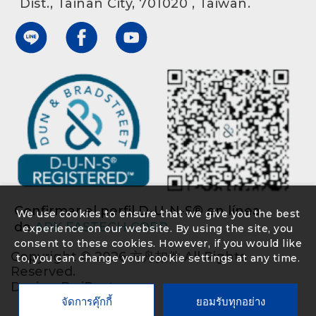
Dist., Tainan City, 701020 , Taiwan.
Confirmar el perfil D-U-N-S® en línea
We use cookies to ensure that we give you the best
de
ARK FASTECH CORP.
experience on our website. By using the site, you
consent to these cookies. However, if you would like
Copyright ©
2026
方舟扣件
All Rights
to, you can change your cookie settings at any time.
Reserved.
Design
By
iBest
จัดการคุ๊กกี้
ยอมรับทุกอย่าง