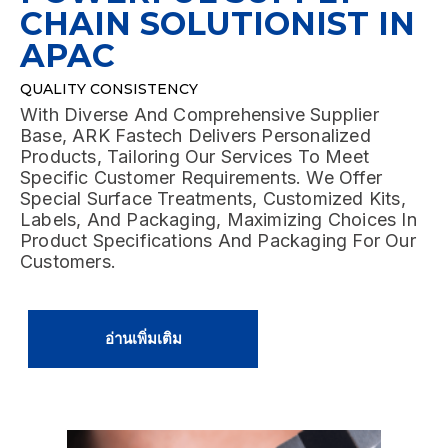
CHAIN SOLUTIONIST IN
APAC
STRATEGIC SOURCING
QUALITY CONSISTENCY
LOGISTIC SOLUTION
CUSTOMIZED PRODUCTS & SERVICE
FLEXIBLE SUPPLY CHAIN
Considering Both Product Purchase Price And
With Diverse And Comprehensive Supplier
With Strategic Planning, We Coordinate And
With Diverse And Comprehensive Supplier
We Have Not Only Cultivated Robust
Total Cost Associated With Quality, Lead-Time,
Base, ARK Fastech Delivers Personalized
Integrate All Activities Related To The
Base, ARK Fastech Delivers Personalized
Relationships With Plenty Of Renowned
Potential Downtime And Logistics, We Aim To
Products, Tailoring Our Services To Meet
Production And Delivery Of Products To Ensure
Products, Tailoring Our Services To Meet
Manufacturers, But Have Developed
Align With The Primary Concerns And Interests
Specific Customer Requirements. We Offer
An Effective Flow Of Goods Through The Entire
Specific Customer Requirements. We Offer
Contingency Plans And Comprehensive Supply
Of Our Customers.
Special Surface Treatments, Customized Kits,
Supply Chain To Enhance Efficiency, Reduce
Special Surface Treatments, Customized Kits,
Chain In APAC Region To Manage Potential
Labels, And Packaging, Maximizing Choices In
Costs, And Meet On-Time Delivery.
Labels, And Packaging, Maximizing Choices In
Risk Of Supply Chain Disruption.
Product Specifications And Packaging For Our
Product Specifications And Packaging For Our
Customers.
Customers.
อ่านเพิ่มเติม