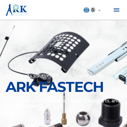
泰
Micro Screws,
Macro
ARK FASTECH
Possibilities.
Our micro screws provide the perfect blend of
strength and lightweight design, ensuring optimal