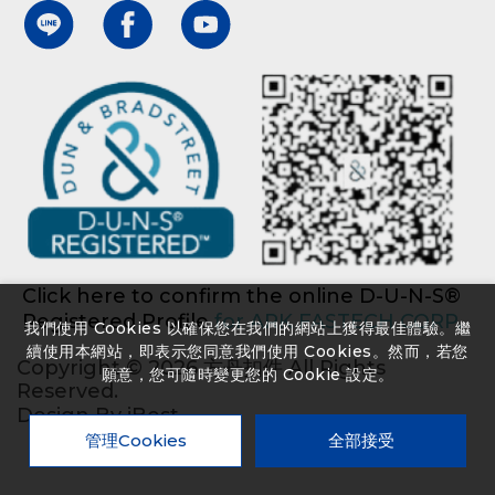
Click here to confirm the online D-U-N-S®
Registered Profile
for ARK FASTECH CORP.
我們使用 Cookies 以確保您在我們的網站上獲得最佳體驗。繼
續使用本網站，即表示您同意我們使用 Cookies。然而，若您
Copyright ©
2026
方舟扣件
All Rights
願意，您可隨時變更您的 Cookie 設定。
Reserved.
Design
By
iBest
管理Cookies
全部接受