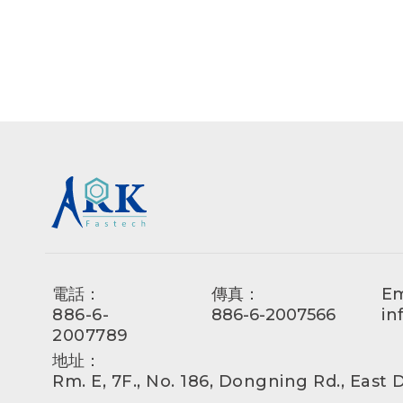
電話：
傳真：
Em
886-6-
886-6-2007566
in
2007789
地址：
Rm. E, 7F., No. 186, Dongning Rd., East Di