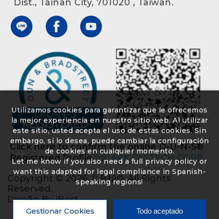
Dist., Tainan City, 701020 , Taiwan.
Utilizamos cookies para garantizar que le ofrecemos
la mejor experiencia en nuestro sitio web. Al utilizar
este sitio, usted acepta el uso de estas cookies. Sin
embargo, si lo desea, puede cambiar la configuración
Click here to confirm the online D-U-N-S®
de cookies en cualquier momento.
Registered Profile
for ARK FASTECH CORP.
Let me know if you also need a full privacy policy or
want this adapted for legal compliance in Spanish-
Copyright ©
2026
方舟扣件
All Rights
speaking regions!
Reserved.
Diseño
By
iBest
Gestionar Cookies
Todo aceptado