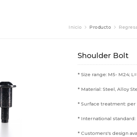
Inicio
Producto
Regresa
Shoulder Bolt
* Size range: M5- M24; 
* Material: Steel, Alloy S
* Surface treatment: pe
* International standard: 
* Customers's design ava