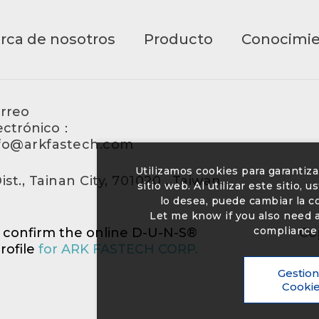
rca de nosotros
Producto
Conocimi
rreo
ectrónico：
fo@arkfastech.com
Utilizamos cookies para garantiz
st., Tainan City, 701020 , Taiwan.
sitio web. Al utilizar este sitio,
lo desea, puede cambiar la 
Let me know if you also need a 
compliance 
o confirm the online D-U-N-S®
Co
rofile
for ARK FASTECH CORP.
Gestion
Cooki