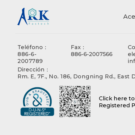
Ace
Teléfono：
Fax：
Co
886-6-
886-6-2007566
el
2007789
in
Dirección：
Rm. E, 7F., No. 186, Dongning Rd., East Di
Click here t
Registered P