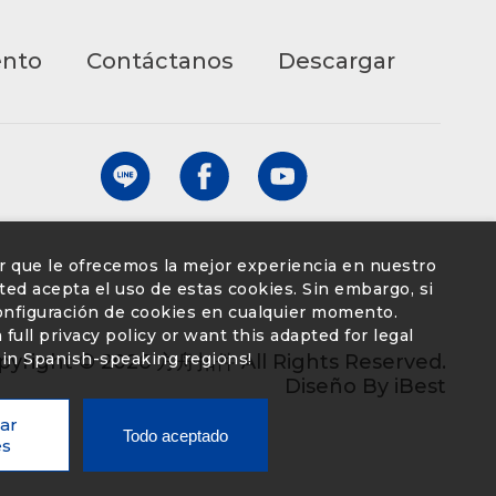
ento
Contáctanos
Descargar
ar que le ofrecemos la mejor experiencia en nuestro
 usted acepta el uso de estas cookies. Sin embargo, si
configuración de cookies en cualquier momento.
full privacy policy or want this adapted for legal
in Spanish-speaking regions!
pyright ©
2026
方舟扣件
All Rights Reserved.
Diseño
By
iBest
ar
Todo aceptado
es