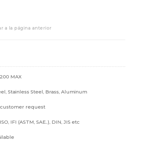
r a la página anterior
L=200 MAX
teel, Stainless Steel, Brass, Aluminum
r customer request
ISO, IFI (ASTM, SAE..), DIN, JIS etc
ilable