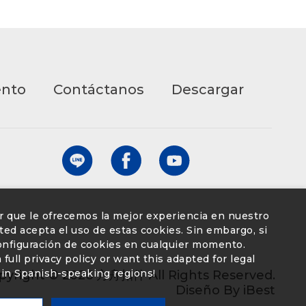
ento
Contáctanos
Descargar
ar que le ofrecemos la mejor experiencia en nuestro
 usted acepta el uso de estas cookies. Sin embargo, si
configuración de cookies en cualquier momento.
full privacy policy or want this adapted for legal
in Spanish-speaking regions!
pyright ©
2026
方舟扣件
All Rights Reserved.
Diseño
By
iBest