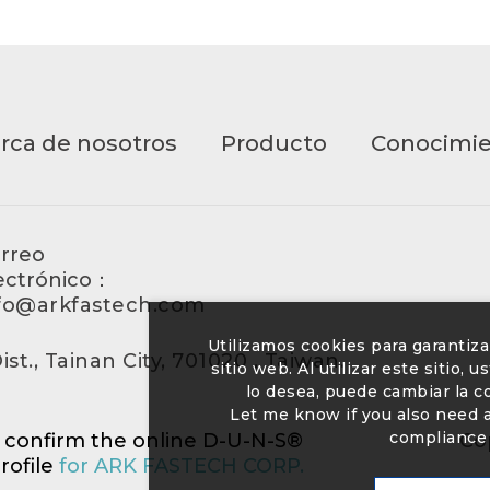
rca de nosotros
Producto
Conocimi
rreo
ectrónico：
fo@arkfastech.com
Utilizamos cookies para garantiz
st., Tainan City, 701020 , Taiwan.
sitio web. Al utilizar este sitio,
lo desea, puede cambiar la 
Let me know if you also need a 
compliance 
o confirm the online D-U-N-S®
Co
rofile
for ARK FASTECH CORP.