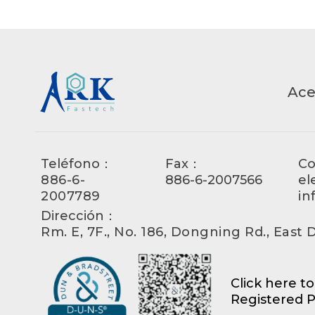
Ace
Teléfono：
Fax：
Co
886-6-
886-6-2007566
el
2007789
in
Dirección：
Rm. E, 7F., No. 186, Dongning Rd., East Di
Click here t
Registered P