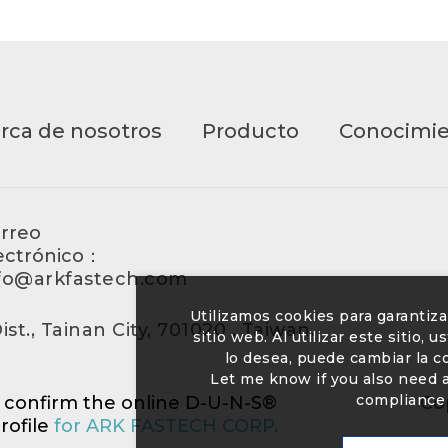
rca de nosotros
Producto
Conocimi
rreo
ectrónico：
fo@arkfastech.com
Utilizamos cookies para garantiz
st., Tainan City, 701020 , Taiwan.
sitio web. Al utilizar este sitio,
lo desea, puede cambiar la 
Let me know if you also need a 
compliance 
o confirm the online D-U-N-S®
Co
rofile
for ARK FASTECH CORP.