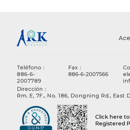
Ace
Teléfono：
Fax：
Co
886-6-
886-6-2007566
el
2007789
in
Dirección：
Rm. E, 7F., No. 186, Dongning Rd., East Di
Click here t
Registered P