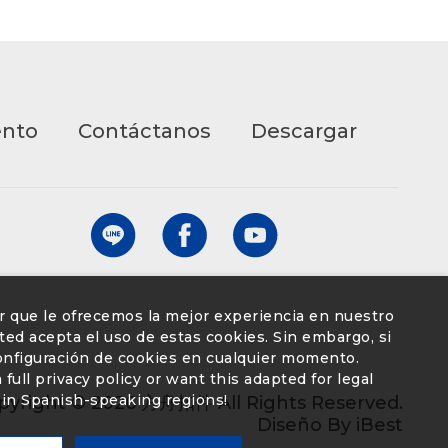
ento
Contáctanos
Descargar
ar que le ofrecemos la mejor experiencia en nuestro
 usted acepta el uso de estas cookies. Sin embargo, si
configuración de cookies en cualquier momento.
full privacy policy or want this adapted for legal
in Spanish-speaking regions!
pyright ©
2026
方舟扣件
All Rights Reserved.
Diseño
By
iBest