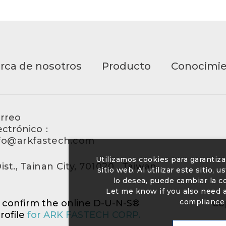
rca de nosotros
Producto
Conocimi
rreo
ectrónico：
fo@arkfastech.com
Utilizamos cookies para garantiz
st., Tainan City, 701020 , Taiwan.
sitio web. Al utilizar este sitio,
lo desea, puede cambiar la 
Let me know if you also need a 
compliance 
o confirm the online D-U-N-S®
Co
rofile
for ARK FASTECH CORP.