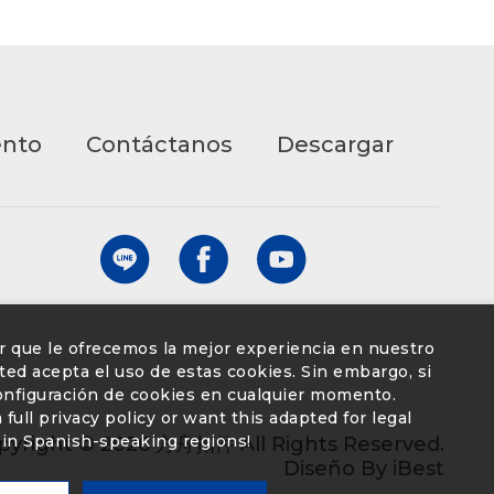
ento
Contáctanos
Descargar
ar que le ofrecemos la mejor experiencia en nuestro
 usted acepta el uso de estas cookies. Sin embargo, si
configuración de cookies en cualquier momento.
full privacy policy or want this adapted for legal
in Spanish-speaking regions!
pyright ©
2026
方舟扣件
All Rights Reserved.
Diseño
By
iBest