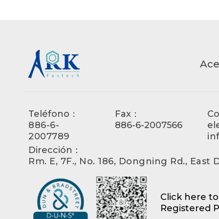
Ace
Teléfono：
Fax：
Co
886-6-
886-6-2007566
el
2007789
in
Dirección：
Rm. E, 7F., No. 186, Dongning Rd., East Di
Click here t
Registered P